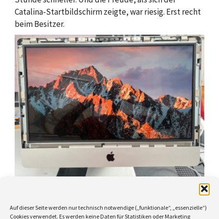
Catalina-Startbildschirm zeigte, war riesig. Erst recht
beim Besitzer.
Der Startbildschirm von Catalina
Kategorien
Auf dieser Seite werden nur technisch notwendige („funktionale“, „essenzielle“)
Aus der Werkstatt
Cookies verwendet. Es werden keine Daten für Statistiken oder Marketing