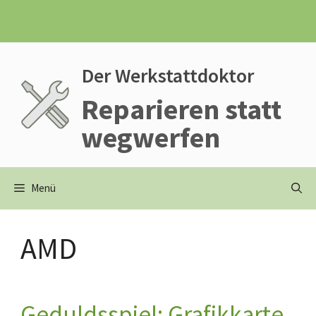
Zum
Inhalt
springen
Der Werkstattdoktor
Reparieren statt
wegwerfen
Menü
AMD
Geduldsspiel: Grafikkarte