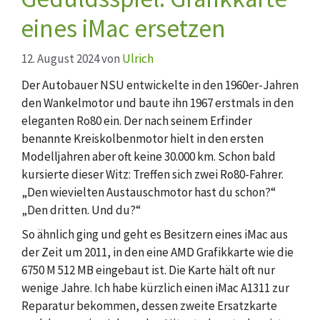
eines iMac ersetzen
12. August 2024
von
Ulrich
Der Autobauer NSU entwickelte in den 1960er-Jahren
den Wankelmotor und baute ihn 1967 erstmals in den
eleganten Ro80 ein. Der nach seinem Erfinder
benannte Kreiskolbenmotor hielt in den ersten
Modelljahren aber oft keine 30.000 km. Schon bald
kursierte dieser Witz: Treffen sich zwei Ro80-Fahrer.
„Den wievielten Austauschmotor hast du schon?“
„Den dritten. Und du?“
So ähnlich ging und geht es Besitzern eines iMac aus
der Zeit um 2011, in den eine AMD Grafikkarte wie die
6750 M 512 MB eingebaut ist. Die Karte hält oft nur
wenige Jahre. Ich habe kürzlich einen iMac A1311 zur
Reparatur bekommen, dessen zweite Ersatzkarte