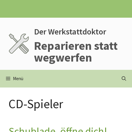
Zum
Inhalt
springen
Der Werkstattdoktor
Reparieren statt
wegwerfen
Menü
CD-Spieler
Schublade, öffne dich!