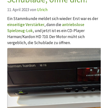
11. April 2023
von
Ulrich
Ein Stammkunde meldet sich wieder: Erst war es der
einseitige Verstärker
, dann die
antriebslose
Spielzeug-Lok
, und jetzt ist es ein CD-Player
Harman/Kardon HD 710. Der Motor müht sich
vergeblich, die Schublade zu öffnen.