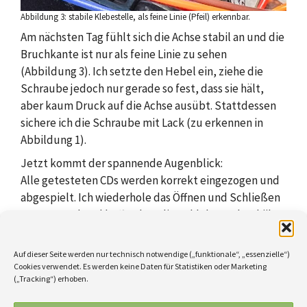
Abbildung 3: stabile Klebestelle, als feine Linie (Pfeil) erkennbar.
Am nächsten Tag fühlt sich die Achse stabil an und die
Bruchkante ist nur als feine Linie zu sehen
(Abbildung 3). Ich setzte den Hebel ein, ziehe die
Schraube jedoch nur gerade so fest, dass sie hält,
aber kaum Druck auf die Achse ausübt. Stattdessen
sichere ich die Schraube mit Lack (zu erkennen in
Abbildung 1).
Jetzt kommt der spannende Augenblick:
Alle getesteten CDs werden korrekt eingezogen und
abgespielt. Ich wiederhole das Öffnen und Schließen
etwa 50-mal und hoffe, dass die geklebte Achse hält.
Kategorien
Auf dieser Seite werden nur technisch notwendige („funktionale“, „essenzielle“)
Aus der Werkstatt
Cookies verwendet. Es werden keine Daten für Statistiken oder Marketing
Schlagwörter
CD-Spieler
,
Harman Kardon
(„Tracking“) erhoben.
Schreibe einen Kommentar