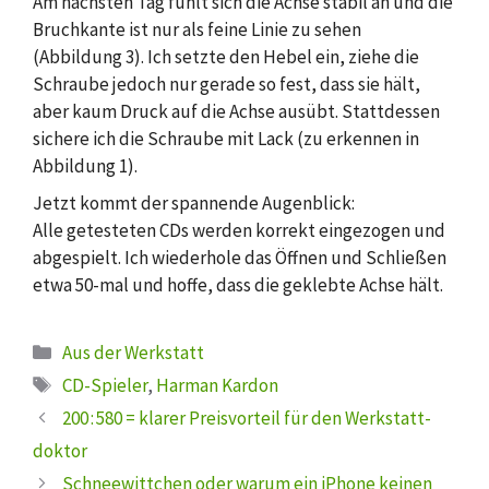
Am nächsten Tag fühlt sich die Achse stabil an und die
Bruchkante ist nur als feine Linie zu sehen
(Abbildung 3). Ich setzte den Hebel ein, ziehe die
Schraube jedoch nur gerade so fest, dass sie hält,
aber kaum Druck auf die Achse ausübt. Stattdessen
sichere ich die Schraube mit Lack (zu erkennen in
Abbildung 1).
Jetzt kommt der spannende Augenblick:
Alle getesteten CDs werden korrekt eingezogen und
abgespielt. Ich wiederhole das Öffnen und Schließen
etwa 50-mal und hoffe, dass die geklebte Achse hält.
Kategorien
Aus der Werkstatt
Schlagwörter
CD-Spieler
,
Harman Kardon
200 : 580 = klarer Preisvorteil für den Werkstatt­
doktor
Schneewittchen oder warum ein iPhone keinen